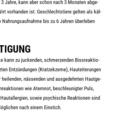
zu 3 Jah­re, kann aber schon nach 3 Mona­ten abge­
t vor­han­den ist. Geschlechts­tie­re gel­ten als käl­
ne Nah­rungs­auf­nah­me bis zu 6 Jah­ren über­le­ben
TIGUNG
ke kann zu jucken­den, schmer­zen­den Biss­re­ak­tio­
en Ent­zün­dun­gen (Krat­z­ek­ze­me), Hautei­te­run­gen
 hei­len­den, näs­sen­den und aus­ge­dehn­ten Haut­ge­
n­re­ak­tio­nen wie Atem­not, beschleu­nig­ter Puls,
aut­all­er­gien, sowie psy­chi­sche Reak­tio­nen sind
ög­li­chen nach einem Einstich.