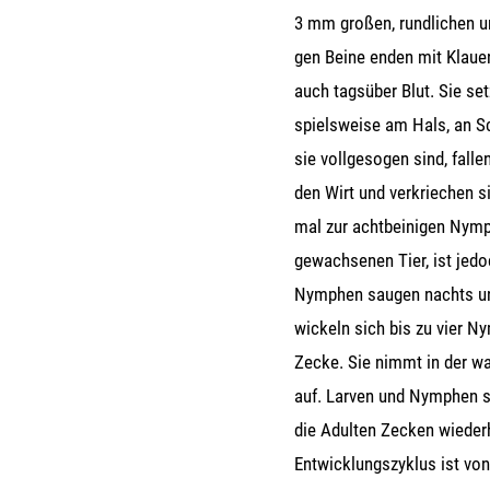
3 mm gro­ßen, rund­li­chen un
gen Bei­ne enden mit Klau­e
auch tags­über Blut. Sie set­
spiels­wei­se am Hals, an Sc
sie voll­ge­so­gen sind, fal­l
den Wirt und ver­krie­chen 
mal zur acht­bei­ni­gen Nym
ge­wach­se­nen Tier, ist jed
Nym­phen sau­gen nachts und
wi­ckeln sich bis zu vier Ny
Zecke. Sie nimmt in der war
auf. Lar­ven und Nym­phen s
die Adul­ten Zecken wie­der
Ent­wick­lungs­zy­klus ist v