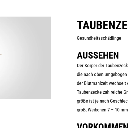
TAUBENZE
Gesund­heits­schäd­lin­ge
AUSSEHEN
Der Kör­per der Tau­ben­ze­ck
die nach oben umge­bo­gen s
der Blut­mahl­zeit wech­selt
Tau­ben­ze­cke zahl­rei­che 
grö­ße ist je nach Geschlec
groß, Weib­chen 7 – 10 mm
VORKOMME