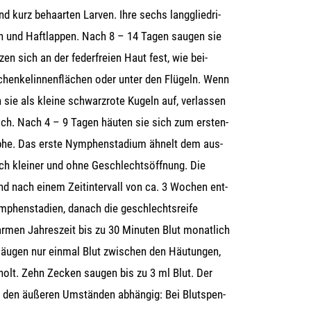
d kurz behaar­ten Lar­ven. Ihre sechs lang­glied­ri­
n und Haft­lap­pen. Nach 8 – 14 Tagen sau­gen sie
zen sich an der feder­frei­en Haut fest, wie bei­
hen­kel­in­nen­flä­chen oder unter den Flü­geln. Wenn
en sie als klei­ne schwarz­ro­te Kugeln auf, ver­las­sen
sich. Nach 4 – 9 Tagen häu­ten sie sich zum ersten­
­phe. Das ers­te Nym­phen­sta­di­um ähnelt dem aus­
och klei­ner und ohne Geschlechts­öff­nung. Die
 nach einem Zeit­in­ter­vall von ca. 3 Wochen ent­
m­phen­sta­di­en, danach die geschlechts­rei­fe
­men Jah­res­zeit bis zu 30 Minu­ten Blut monat­lich
äu­gen nur ein­mal Blut zwi­schen den Häu­tun­gen,
­holt. Zehn Zecken sau­gen bis zu 3 ml Blut. Der
on den äuße­ren Umstän­den abhän­gig: Bei Blut­spen­