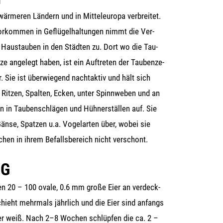
r­me­ren Län­dern und in Mit­tel­eu­ro­pa ver­brei­tet.
­kom­men in Geflü­gel­hal­tun­gen nimmt die Ver­
en Haus­tau­ben in den Städ­ten zu. Dort wo die Tau­
ze ange­legt haben, ist ein Auf­tre­ten der Tau­ben­ze­
 Sie ist über­wie­gend nacht­ak­tiv und hält sich
in Rit­zen, Spal­ten, Ecken, unter Spinn­we­ben und an
en in Tau­ben­schlä­gen und Hüh­ner­stäl­len auf. Sie
n­se, Spat­zen u.a. Vogel­ar­ten über, wobei sie
chen in ihrem Befalls­be­reich nicht verschont.
NG
n 20 – 100 ova­le, 0.6 mm gro­ße Eier an ver­deck­
chieht mehr­mals jähr­lich und die Eier sind anfangs
ter weiß. Nach 2–8 Wochen schlüp­fen die ca. 2 –