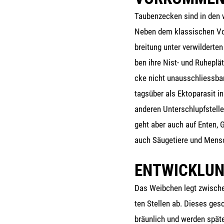
Tau­ben­ze­cken sind in den wä
Neben dem klas­si­schen Vor
brei­tung unter ver­wil­der­t
ben ihre Nist- und Ruhe­plät­
cke nicht unaus­schliess­bar.
tags­über als Ekto­p­a­ra­sit 
ande­ren Unter­schlupf­stel­l
geht aber auch auf Enten, Gä
auch Säu­ge­tie­re und Men­s
ENTWICKLU
Das Weib­chen legt zwi­sche
ten Stel­len ab. Die­ses ges
bräun­lich und wer­den spä­