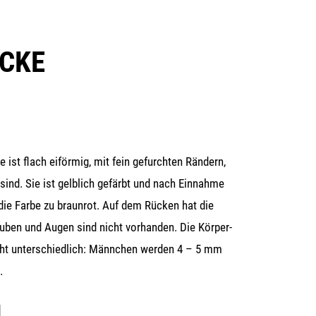
CKE
e ist flach eiför­mig, mit fein gefurch­ten Rän­dern,
ind. Sie ist gelb­lich gefärbt und nach Ein­nah­me
 die Far­be zu braun­rot. Auf dem Rücken hat die
Gru­ben und Augen sind nicht vor­han­den. Die Kör­per­
ht unter­schied­lich: Männ­chen wer­den 4 – 5 mm
.
N