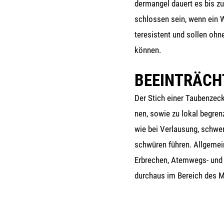
der­man­gel dau­ert es bis 
schlos­sen sein, wenn ein Wir
te­re­sis­tent und sol­len oh
können.
BEEINTRÄCH
Der Stich einer Tau­ben­ze­c
nen, sowie zu lokal begrenz­t
wie bei Ver­lau­sung, schwer
schwü­ren füh­ren. All­ge­mei
Erbre­chen, Atem­wegs- und H
durch­aus im Bereich des M