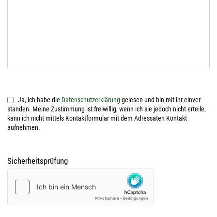
Ja, ich habe die
Daten­schutz­er­klä­rung
gele­sen und bin mit ihr ein­ver­
stan­den. Mei­ne Zustim­mung ist frei­wil­lig, wenn ich sie jedoch nicht ertei­le,
kann ich nicht mit­tels Kon­takt­for­mu­lar mit dem Adres­sa­ten Kon­takt
aufnehmen.
Sicher­heits­prü­fung