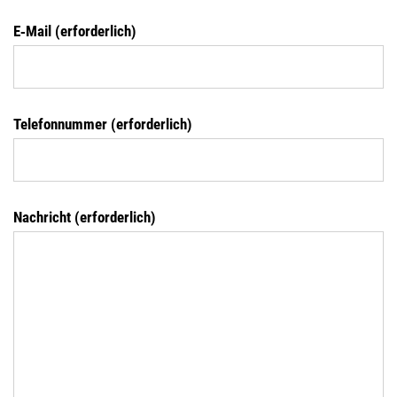
E‑Mail (erfor­der­lich)
Tele­fon­num­mer (erfor­der­lich)
Nach­richt (erfor­der­lich)