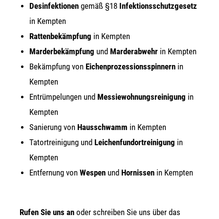
Des­in­fek­tio­nen
gemäß §18
Infek­ti­ons­schutz­ge­setz
in Kempten
Rat­ten­be­kämp­fung
in Kempten
Mar­der­be­kämp­fung
und
Mar­der­ab­wehr
in Kempten
Bekämp­fung von
Eichen­pro­zes­si­ons­spin­nern
in
Kempten
Ent­rüm­pe­lun­gen und
Mes­sie­woh­nungs­rei­ni­gung
in
Kempten
Sanie­rung von
Haus­schwamm
in Kempten
Tat­ort­rei­ni­gung und
Lei­chen­fund­ort­rei­ni­gung
in
Kempten
Ent­fer­nung von
Wes­pen
und
Hor­nis­sen
in Kempten
Rufen Sie uns an
oder schrei­ben Sie uns über das