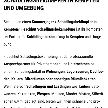
SCHÄDLINGSBEKÄMPFER IN KEMPTEN
UND UMGEBUNG
Sie suchen einen
Kam­mer­jä­ger /
Schäd­lings­be­kämp­fer
in
Kemp­ten
?
Flesch­hut Schäd­lings­be­kämp­fung
ist Ihr kom­pe­ten­
ter Part­ner für
Schäd­lings­be­kämp­fung in Kemp­ten
und Umge­
bung.
Flesch­hut Schäd­lings­be­kämp­fung ist der pro­fes­sio­nel­le
Ansprech­part­ner für Pri­vat­per­so­nen und Unter­neh­men bei
einem Schäd­lings­be­fall in
Woh­nun­gen
, Lager­räu­men, Dach­bö­
den, Kel­lern, Büro­räu­men oder sons­ti­gen Räum­lich­kei­ten.
Wenn Sie von
Schäd­lin­gen und Läst­lin­gen
wie
Tau­ben
, Bett­
wan­zen, Kaker­la­ken,
Wes­pen
, Mäu­sen, Mar­der, Mot­ten, Sil­ber­fi­
schen u.v.m. geplagt sind, bie­ten wir Ihnen schnel­le und
pro­