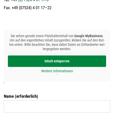
Fax. +49 (07524) 4 01 17–22
Sie sehen gera­de einen Platz­hal­ter­in­halt von
Goog­le MyBusi­ness
.
Um auf den eigent­li­chen Inhalt zuzu­grei­fen, kli­cken Sie auf den But­
ton unten. Bit­te beach­ten Sie, dass dabei Daten an Dritt­an­bie­ter wei­
ter­ge­ge­ben werden.
Inhalt ent­sper­ren
Wei­te­re Infor­ma­tio­nen
‘
‘
Name (erfor­der­lich)