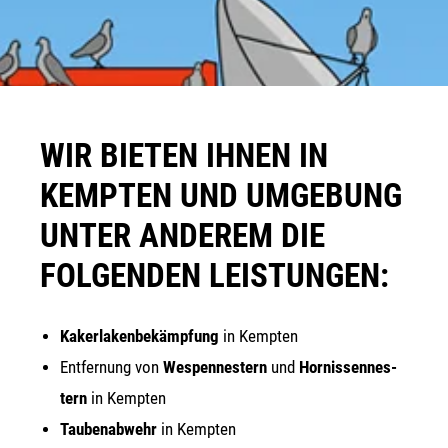
WIR BIETEN IHNEN IN
KEMPTEN UND UMGEBUNG
UNTER ANDEREM DIE
FOLGENDEN LEISTUNGEN:
Kaker­la­ken­be­kämp­fung
in Kempten
Ent­fer­nung von
Wes­pen­nes­tern
und
Hor­nis­sen­nes­
tern
in Kempten
Tau­ben­ab­wehr
in Kempten