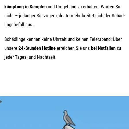
kämp­fung in Kemp­ten
und Umge­bung zu erhal­ten. War­ten Sie
nicht – je län­ger Sie zögern, des­to mehr brei­tet sich der Schäd­
lings­be­fall aus.
Schäd­lin­ge ken­nen kei­ne Uhr­zeit und kei­nen Fei­er­abend: Über
unse­re
24-Stun­den Hot­line
errei­chen Sie uns
bei Not­fäl­len
zu
jeder Tages- und Nachtzeit.