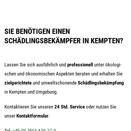
SIE BENÖTIGEN EINEN
SCHÄDLINGSBEKÄMPFER IN KEMPTEN?
Las­sen Sie sich aus­führ­lich und
pro­fes­sio­nell
unter öko­lo­gi­
schen und öko­no­mi­schen Aspek­ten bera­ten und erhal­ten Sie
ziel­ge­rich­te­te
und umwelt­scho­nen­de
Schäd­lings­be­kämp­fung
in Kemp­ten und Umgebung.
Kon­tak­tie­ren Sie unse­ren
24 Std. Ser­vice
oder nut­zen Sie
unser
Kon­takt­for­mu­lar
.
Tel.
+49 (0) 7524 4 01 17‑0