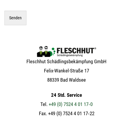
Flesch­hut Schäd­lings­be­kämp­fung GmbH
Felix-Wan­kel-Stra­ße 17
88339 Bad Waldsee
24 Std. Service
Tel.
+49 (0) 7524 4 01 17‑0
Fax. +49 (0) 7524 4 01 17‑22