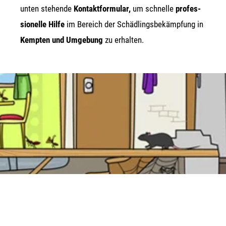
unten ste­hen­de
Kon­takt­for­mu­lar,
um schnel­le
pro­fes­
sio­nel­le Hil­fe
im Bereich der Schäd­lings­be­kämp­fung in
Kemp­ten und Umge­bung
zu erhalten.