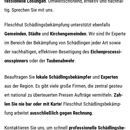
fes­sio­nel­le Lösun­gen
. Umwelt­scho­nend, effek­tiv und nach­hal­
tig. Spre­chen Sie mit uns.
Flesch­hut Schäd­lings­be­kämp­fung unter­stützt eben­falls
Gemein­den
,
Städ­te
und
Kir­chen­ge­mein­den
. Wir sind Ihr Exper­te
im Bereich der Bekämp­fung von Schäd­lin­gen jeder Art sowie
der nach­hal­ti­gen, effek­ti­ven Besei­ti­gung des
Eichen­pro­zes­si­
ons­spin­ners
oder der
Tau­ben­ab­wehr
.
Beauf­tra­gen Sie
loka­le Schäd­lings­be­kämp­fer
und
Exper­ten
aus der Regi­on. Es gibt vie­le gro­ße Fir­men, die zen­tral gesteu­
ert natio­nal zu über­teu­er­ten Prei­sen Auf­trä­ge ver­mit­teln.
Zah­
len Sie nie bar oder mit Kar­te
! Flesch­hut Schäd­lings­be­kämp­
fung arbei­tet
aus­schließ­lich gegen Rech­nung
.
Kon­tak­tie­ren Sie uns, um schnell
pro­fes­sio­nel­le Schäd­lings­be­