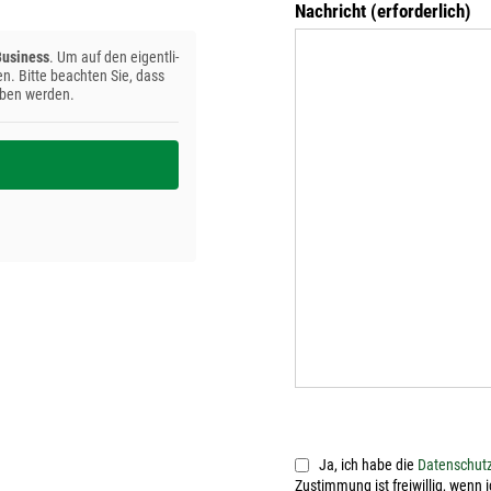
Nach­richt (erfor­der­lich)
usi­ness
. Um auf den eigent­li­
en. Bit­te beach­ten Sie, dass
ge­ben werden.
Ja, ich habe die
Daten­schutz­
Zustim­mung ist frei­wil­lig, wenn i