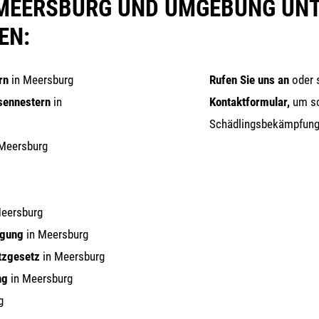
N MEERSBURG UND UMGEBUNG UN
EN:
rn
in Meersburg
Rufen Sie uns an
oder 
sen­nes­tern
in
Kon­takt­for­mu­lar,
um sc
Schäd­lings­be­kämp­fun
Meersburg
eersburg
i­gung
in Meersburg
tz­ge­setz
in Meersburg
ng
in Meersburg
g