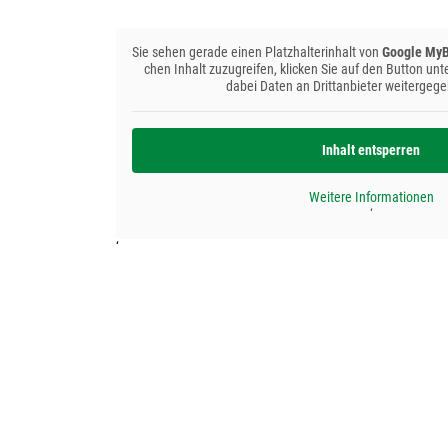
Sie sehen gera­de einen Platz­hal­ter­in­halt von
Goog­le MyB
chen Inhalt zuzu­grei­fen, kli­cken Sie auf den But­ton unt
dabei Daten an Dritt­an­bie­ter wei­ter­ge­
Inhalt ent­sper­ren
Wei­te­re Infor­ma­tio­nen
‘
‘