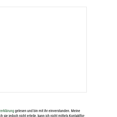
er­klä­rung
gele­sen und bin mit ihr ein­ver­stan­den. Mei­ne
ch sie jedoch nicht ertei­le, kann ich nicht mit­tels Kon­takt­for­