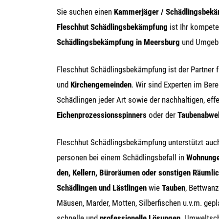
Sie suchen einen
Kam­mer­jä­ger /
Schäd­lings­be­k
Flesch­hut Schäd­lings­be­kämp­fung
ist Ihr kom­pe­te
Schäd­lings­be­kämp­fung in Meers­burg
und Umge­b
Flesch­hut Schäd­lings­be­kämp­fung ist der Part­ner 
und
Kir­chen­ge­mein­den
. Wir sind Exper­ten im Ber
Schäd­lin­gen jeder Art sowie der nach­hal­ti­gen, effe
Eichen­pro­zes­si­ons­spin­ners
oder der
Tau­ben­ab­we
Flesch­hut Schäd­lings­be­kämp­fung unter­stützt auc
per­so­nen bei einem Schäd­lings­be­fall in
Woh­nun­g
den, Kel­lern, Büro­räu­men oder sons­ti­gen Räum­lic
Schäd­lin­gen und Läst­lin­gen
wie
Tau­ben
, Bett­wan­
Mäu­sen, Mar­der, Mot­ten, Sil­ber­fi­schen u.v.m. gepl
schnel­le und
pro­fes­sio­nel­le Lösun­gen
. Umwelt­sch