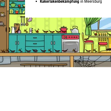
Kaker­la­ken­be­kämp­fung
in Meersburg