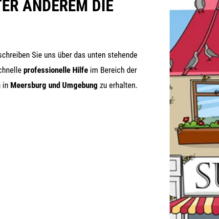
TER ANDEREM DIE
schrei­ben Sie uns über das unten ste­hen­de
hnel­le
pro­fes­sio­nel­le Hil­fe
im Bereich der
g in
Meers­burg und Umge­bung
zu erhalten.