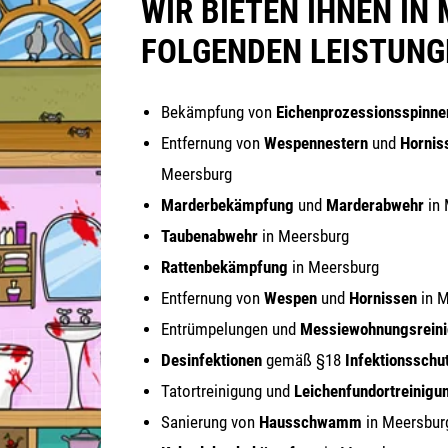
WIR BIETEN IHNEN I
FOLGENDEN LEISTUNG
Bekämp­fung von
Eichen­pro­zes­si­ons­spin­ne
Ent­fer­nung von
Wes­pen­nes­tern
und
Hor­nis­
Meersburg
Mar­der­be­kämp­fung
und
Mar­der­ab­wehr
in 
Tau­ben­ab­wehr
in Meersburg
Rat­ten­be­kämp­fung
in Meersburg
Ent­fer­nung von
Wes­pen
und
Hor­nis­sen
in M
Ent­rüm­pe­lun­gen und
Mes­sie­woh­nungs­rei­n
Des­in­fek­tio­nen
gemäß §18
Infek­ti­ons­schu
Tat­ort­rei­ni­gung und
Lei­chen­fund­ort­rei­ni­gu
Sanie­rung von
Haus­schwamm
in Meersbur