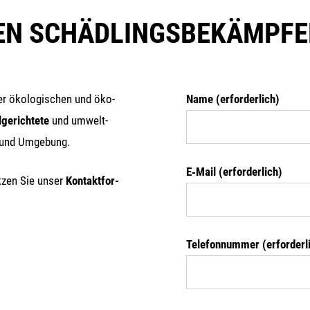
NEN SCHÄDLINGSBEKÄMPFE
r öko­lo­gi­schen und öko­
Name (erfor­der­lich)
­ge­rich­te­te
und umwelt­
 und Umgebung.
E‑Mail (erfor­der­lich)
­zen Sie unser
Kon­takt­for­
Tele­fon­num­mer (erfor­der­l