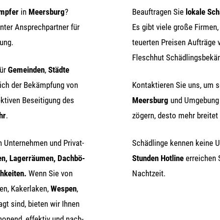
ämp­fer
in
Meers­burg
?
Beauf­tra­gen Sie
loka­le Sch
n­ter Ansprech­part­ner für
Es gibt vie­le gro­ße Fir­men
ung.
teu­er­ten Prei­sen Auf­trä­ge 
Flesch­hut Schäd­lings­be­kä
für
Gemein­den
,
Städ­te
eich der Bekämp­fung von
Kon­tak­tie­ren Sie uns, um 
k­ti­ven Besei­ti­gung des
Meers­burg
und Umge­bung z
hr
.
zögern, des­to mehr brei­tet 
h Unter­neh­men und Pri­vat­
Schäd­lin­ge ken­nen kei­ne U
en
, Lager­räu­men, Dach­bö­
Stun­den Hot­line
errei­chen
h­kei­ten.
Wenn Sie von
Nachtzeit.
zen, Kaker­la­ken,
Wes­pen
,
agt sind, bie­ten wir Ihnen
o­nend, effek­tiv und nach­