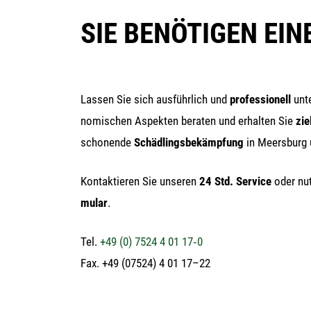
SIE BENÖTIGEN EI
Las­sen Sie sich aus­führ­lich und
pro­fes­sio­nell
unte
no­mi­schen Aspek­ten bera­ten und erhal­ten Sie
ziel
scho­nen­de
Schäd­lings­be­kämp­fung
in Meers­burg
Kon­tak­tie­ren Sie unse­ren
24 Std. Ser­vice
oder nut
mu­lar
.
Tel.
+49 (0) 7524 4 01 17‑0
Fax. +49 (07524) 4 01 17–22