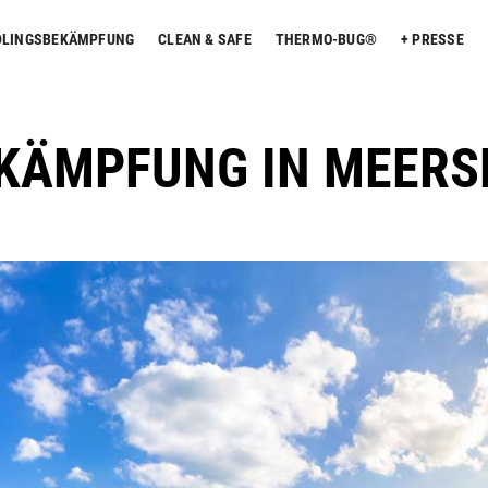
DLINGSBEKÄMPFUNG
CLEAN & SAFE
THERMO-BUG®
PRESSE
KÄMPFUNG IN MEERS