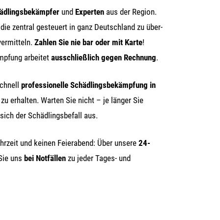
äd­lings­be­kämp­fer
und
Exper­ten
aus der Regi­on.
, die zen­tral gesteu­ert in ganz Deutsch­land zu über­
ver­mit­teln.
Zah­len Sie nie bar oder mit Kar­te
!
mp­fung arbei­tet
aus­schließ­lich gegen Rech­nung
.
schnell
pro­fes­sio­nel­le Schäd­lings­be­kämp­fung in
u erhal­ten. War­ten Sie nicht – je län­ger Sie
sich der Schäd­lings­be­fall aus.
hr­zeit und kei­nen Fei­er­abend: Über unse­re
24-
 Sie uns
bei Not­fäl­len
zu jeder Tages- und