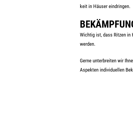
keit in Häu­ser eindringen.
BEKÄMPFUN
Wich­tig ist, dass Rit­zen in 
werden.
Ger­ne unter­brei­ten wir Ih
Aspek­ten indi­vi­du­el­len 