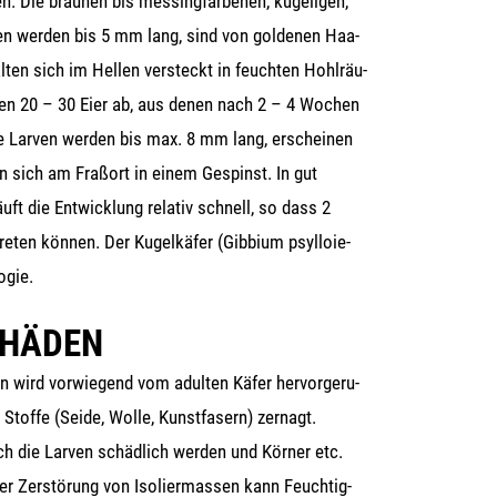
. Die brau­nen bis mes­sing­far­be­nen, kuge­li­gen,
ten wer­den bis 5 mm lang, sind von gol­de­nen Haa­
en sich im Hel­len ver­steckt in feuch­ten Hohl­räu­
gen 20 – 30 Eier ab, aus denen nach 2 – 4 Wochen
se Lar­ven wer­den bis max. 8 mm lang, erschei­nen
n sich am Fraß­ort in einem Gespinst. In gut
uft die Ent­wick­lung rela­tiv schnell, so dass 2
re­ten kön­nen. Der Kugel­kä­fer (Gib­bi­um psyl­loie­
ogie.
CHÄDEN
en wird vor­wie­gend vom adul­ten Käfer her­vor­ge­ru­
 Stof­fe (Sei­de, Wol­le, Kunst­fa­sern) zer­nagt.
h die Lar­ven schäd­lich wer­den und Kör­ner etc.
­ter Zer­stö­rung von Iso­lier­mas­sen kann Feuch­tig­