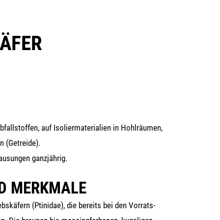
ÄFER
all­stof­fen, auf Iso­lier­ma­te­ria­li­en in Hohl­räu­men,
en (Getrei­de).
hau­sun­gen ganzjährig.
ND MERKMALE
s­kä­fern (Ptin­i­dae), die bereits bei den Vor­rats­