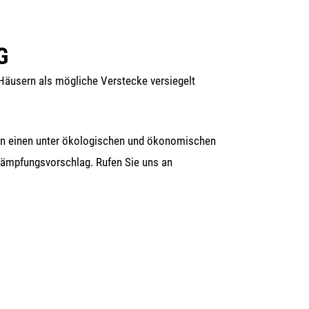
G
Häu­sern als mög­li­che Ver­ste­cke ver­sie­gelt
nen einen unter öko­lo­gi­schen und öko­no­mi­schen
Bekämp­fungs­vor­schlag. Rufen Sie uns an