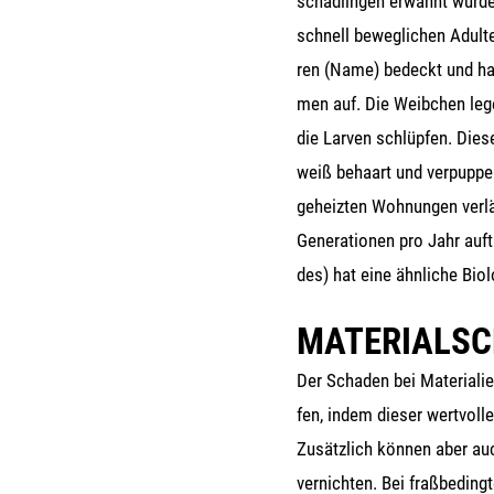
schäd­lin­gen erwähnt wur­den
schnell beweg­li­chen Adul­
ren (Name) bedeckt und hal­t
men auf. Die Weib­chen le
die Lar­ven schlüp­fen. Die­
weiß behaart und ver­pup­pe
geheiz­ten Woh­nun­gen ver­lä
Gene­ra­tio­nen pro Jahr auf­t
des) hat eine ähn­li­che Biol
MATERIALS
Der Scha­den bei Mate­ria­li­
fen, indem die­ser wert­vol­le
Zusätz­lich kön­nen aber auc
ver­nich­ten. Bei fraß­be­ding