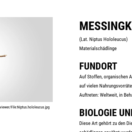
MESSINGK
(Lat. Nip­tus Hololeucus)
Materialschädlinge
FUNDORT
Auf Stof­fen, orga­ni­schen Abf
auf vie­len Nah­rungs­vor­rä­t
Auf­tre­ten: Welt­weit, in Be
iewer/File:Niptus.hololeucus.jpg
BIOLOGIE U
Die­se Art gehört zu den Dieb