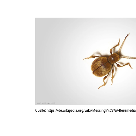
Quel­le: https://de.wikipedia.org/wiki/Messingk%C3%A4fer#mediav