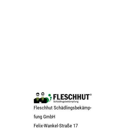
Flesch­hut Schäd­lings­be­kämp­
fung GmbH
Felix-Wan­kel-Stra­ße 17