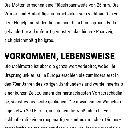
Die Mot­ten errei­chen eine Flü­gel­spann­wei­te von 25 mm. Die
Vor­der- und Hin­ter­flü­gel unter­schei­den sich sicht­bar. Das vor­
de­re Flü­gel­paar ist deut­lich in einer blau-braun-grau­en Far­be
gebän­dert bzw. kup­fer­rot gemus­tert; das hin­te­re Paar zeigt
sich gleich­mä­ßig hellgrau.
VORKOMMEN, LEBENSWEISE
Die Mehl­mot­te ist über die gan­ze Welt ver­brei­tet, wobei ihr
Ursprung unklar ist. In Euro­pa erschien sie zumin­dest erst in
den 70er Jah­ren des vori­gen Jahr­hun­derts und wur­de inner­halb
einer kur­zen Zeit zu einem der hart­nä­ckigs­ten Vor­rats­schäd­lin­
ge, sie ist es bis heu­te geblie­ben. Die erwach­se­nen Weib­chen
legen etwa 200 Eier ab, aus denen die weiß­li­chen Lar­ven
schlüp­fen, die einen rau­pen­ar­ti­gen Ein­druck machen. Die aus­