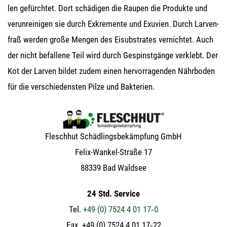
len gefürch­tet. Dort schä­di­gen die Rau­pen die Pro­duk­te und
ver­un­rei­ni­gen sie durch Exkre­men­te und Exu­vi­en. Durch Lar­ven­
fraß wer­den gro­ße Men­gen des Eis­ub­stra­tes ver­nich­tet. Auch
der nicht befal­le­ne Teil wird durch Gespinst­gän­ge ver­klebt. Der
Kot der Lar­ven bil­det zudem einen her­vor­ra­gen­den Nähr­bo­den
für die ver­schie­dens­ten Pil­ze und Bakterien.
Flesch­hut Schäd­lings­be­kämp­fung GmbH
Felix-Wan­kel-Stra­ße 17
88339 Bad Waldsee
24 Std. Service
Tel.
+49 (0) 7524 4 01 17‑0
Fax. +49 (0) 7524 4 01 17‑22