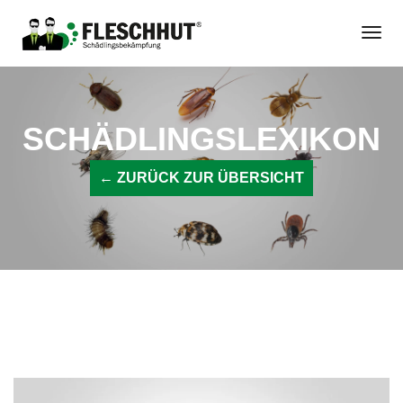
Zum
Togg
Inhalt
Navi
springen
SCHÄDLINGSLEXIKON
← ZURÜCK ZUR ÜBERSICHT