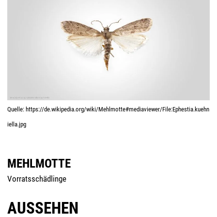
Quel­le: https://​de​.wiki​pe​dia​.org/​w​i​k​i​/​M​e​h​l​m​o​t​t​e​#​m​e​d​i​a​v​i​e​w​e​r​/​F​i​l​e​:​E​p​h​e​s​t​i​a​.​k​u​e​h​n​
i​e​l​l​a​.​jpg
MEHLMOTTE
Vor­rats­schäd­lin­ge
AUSSEHEN