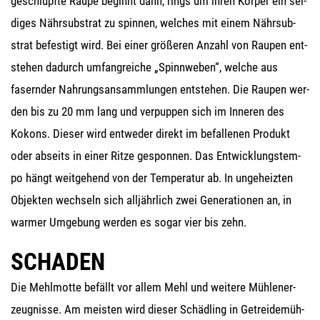
ge­schlüpf­te Rau­pe beginnt dann, rings um ihren Kör­per ein sei­
di­ges Nähr­sub­strat zu spin­nen, wel­ches mit einem Nähr­sub­
strat befes­tigt wird. Bei einer grö­ße­ren Anzahl von Rau­pen ent­
ste­hen dadurch umfang­rei­che „Spinn­we­ben“, wel­che aus
fasern­der Nah­rungs­an­samm­lun­gen ent­ste­hen. Die Rau­pen wer­
den bis zu 20 mm lang und ver­pup­pen sich im Inne­ren des
Kokons. Die­ser wird ent­we­der direkt im befal­le­nen Pro­dukt
oder abseits in einer Rit­ze gespon­nen. Das Ent­wick­lungs­tem­
po hängt weit­ge­hend von der Tem­pe­ra­tur ab. In unge­heiz­ten
Objek­ten wech­seln sich all­jähr­lich zwei Gene­ra­tio­nen an, in
war­mer Umge­bung wer­den es sogar vier bis zehn.
SCHADEN
Die Mehl­mot­te befällt vor allem Mehl und wei­te­re Mühl­en­er­
zeug­nis­se. Am meis­ten wird die­ser Schäd­ling in Getrei­de­müh­