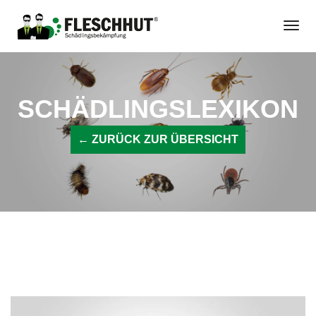
Zum
Togg
Inhalt
Navi
springen
SCHÄDLINGSLEXIKON
← ZURÜCK ZUR ÜBERSICHT