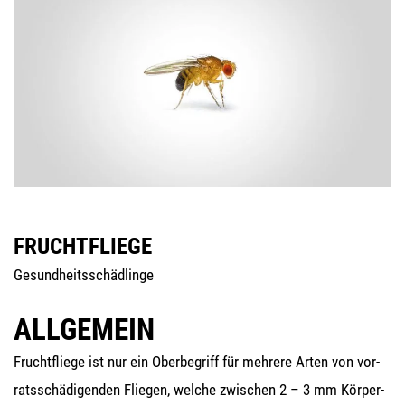
FRUCHTFLIEGE
Gesund­heits­schäd­lin­ge
ALLGEMEIN
Frucht­flie­ge ist nur ein Ober­be­griff für meh­re­re Arten von vor­
rats­schä­di­gen­den Flie­gen, wel­che zwi­schen 2 – 3 mm Kör­per­