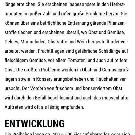
län­ge errei­chen. Sie erschei­nen ins­be­son­de­re in den Herbst­
mo­na­ten in gro­ßer Zahl und rufen gro­ße Pro­ble­me her­vor. Sie
kön­nen über eine beträcht­li­che Ent­fer­nung gären­de Pflan­zen­
stof­fe rie­chen und erschei­nen über­all, wo Obst und Gemü­se,
Gelees, Mar­me­la­den, Obst­säf­te und Wein her­ge­stellt oder ver­
ar­bei­tet wer­den. Frucht­flie­gen sind gefähr­li­che Schäd­lin­ge auf
flei­schi­gem Gemü­se, vor allem Toma­ten, und auch auf rei­fem
Obst. Die größ­ten Pro­ble­me wer­den in Obst- und Gemü­se­groß­
la­gern sowie in Kon­ser­vie­rungs­be­trie­ben und Haus­hal­ten ver­
ur­sacht. Der Ver­derb von fri­schem und kon­ser­vier­tem Obst
wird durch den Befall beschleu­nigt und auch das mas­sen­haf­te
Auf­tre­ten wird oft als läs­tig empfunden.
ENTWICKLUNG
Die Weib­chen legen ca. 400 – 500 Eier auf über­rei­fes oder sich