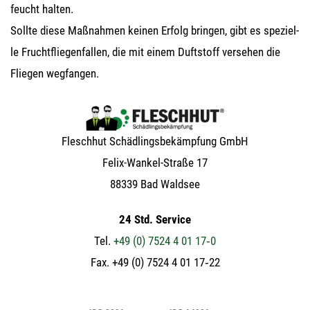
feucht halten.
Soll­te die­se Maß­nah­men kei­nen Erfolg brin­gen, gibt es spe­zi­el­
le Frucht­flie­gen­fal­len, die mit einem Duft­stoff ver­se­hen die
Flie­gen wegfangen.
Flesch­hut Schäd­lings­be­kämp­fung GmbH
Felix-Wan­kel-Stra­ße 17
88339 Bad Waldsee
24 Std. Service
Tel.
+49 (0) 7524 4 01 17‑0
Fax. +49 (0) 7524 4 01 17‑22