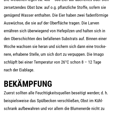
zer­set­zen­des Obst bzw. auf o.g. pflanz­li­che Stof­fe, sofern sie
genü­gend Was­ser ent­hal­ten. Die Eier haben zwei faden­för­mi­ge
Aus­wüch­se, die sie auf der Ober­flä­che tra­gen. Die Lar­ven
ernäh­ren sich über­wie­gend von Hefe­pil­zen und hal­ten sich in
den Ober­schich­ten des befal­le­nen Sub­strats auf. Bin­nen einer
Woche wach­sen sie her­an und sichern sich dann eine tro­cke­
ne­re, erha­be­ne Stel­le, um sich dort zu ver­pup­pen. Die Ima­go
schlüpft bei einer Tem­pe­ra­tur von 26°C schon 8 – 12 Tage
nach der Eiablage.
BEKÄMPFUNG
Zuerst soll­ten alle Feuch­tig­keits­quel­len besei­tigt wer­den; d. h.
bei­spiels­wei­se das Spül­be­cken ver­schlie­ßen, Obst im Kühl­
schrank auf­be­wah­ren und vor allem die Blu­men­er­de nicht zu