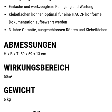
Ein­fa­che und werk­zeug­freie Rei­ni­gung und Wartung
Kle­be­flä­chen kön­nen opti­mal für eine HACCP kon­for­me
Doku­men­ta­ti­on auf­be­wahrt werden
3 Jah­re Garan­tie, aus­ge­schlos­sen Röh­ren und Klebeflächen
ABMESSUNGEN
H x B x T: 59 x 59 x 13 cm
WIRKUNGSBEREICH
50m²
GEWICHT
6 kg