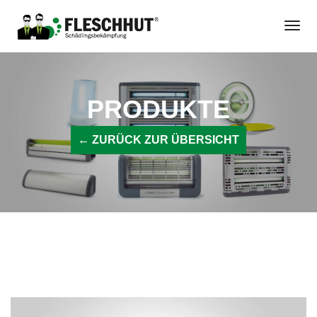
Zum
Togg
Inhalt
Navi
springen
PRODUKTE
← ZURÜCK ZUR ÜBERSICHT