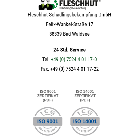
Flesch­hut Schäd­lings­be­kämp­fung GmbH
Felix-Wan­kel-Stra­ße 17
88339 Bad Waldsee
24 Std. Service
Tel.
+49 (0) 7524 4 01 17‑0
Fax. +49 (0) 7524 4 01 17‑22
ISO 9001
ISO 14001
ZERTIFIKAT
ZERTIFIKAT
(PDF)
(PDF)