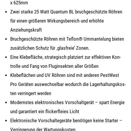
x 625mm
Zwei star­ke 25 Watt Quan­tum BL bruch­ge­schütz­te Röh­ren
für einen grö­ße­ren Wir­kungs­be­reich und erhöh­te
Anziehungskraft
Bruch­ge­schütz­te Röh­ren mit Tef­lon® Umman­te­lung bie­ten
zusätz­li­chen Schutz für ‚glas­freie’ Zonen.
Eine Kle­be­flä­che, stra­te­gisch plat­ziert zur effek­ti­ven Kon­
trol­le und Fang von Flug­in­sek­ten aller Größen
Kle­be­flä­chen und UV Röh­ren sind mit ande­ren Pest­West
Pro Gerä­ten aus­wech­sel­bar wodurch die Lager­hal­tungs­kos­
ten ver­rin­gert werden
Moderns­tes elek­tro­ni­sches Vor­schalt­ge­rät – spart Ener­gie
und garan­tiert ein fli­cker­flei­es Licht
Elek­tro­ni­sche Vor­schal­te­ge­rä­te benö­ti­gen kei­ne Star­ter –
Ver­rin­ge­rung der Wartungskosten